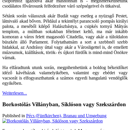
csoporthoz igazodva akár máshonnan is - megismerkedhetünk
csodálatos fővárosunk felfedezésre váró szépségeivel és titkaival.
Sétánk során válasszuk akár Budát vagy esetleg a nyüzsgő Pestet,
látnivaló akad bőven. Például a tekintélyt parancsoló pompás királyi
palota, a meséből kilépő Halászbástya, a csipkés tornyú Mátyás
templom, a múltban sokakban félelmet keltő, ma már inkább
komoran a város felett magasodó Citadella, vagy akár a túloldalon
büszkén álló Parlament. Folytathatnám a sort a szebbnél szebb
hidakkal, az Andrássy úttal vagy akár a Városligettel is, de emellett
múzeumok, kiállítások, török- és újkori fürdők is mind-mind Önökre
várnak.
Ha elfáradtunk utunk során, megpihenhetünk a boldog békeidőket
idéző kávéházak valamelyikében, valamint egy ebédet vagy
vacsorát is elfogyaszthatunk a számos egyedi hangulatú vendéglők
egyikében.
Weiterlesen...
Borkostólás Villányban, Siklóson vagy Szekszárdon
Published in
Pécs (Fünfkirchen), Branau und Umgebung