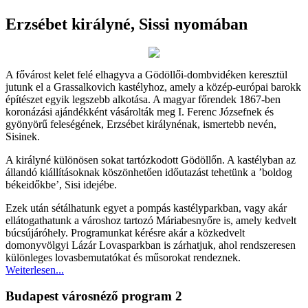
Erzsébet királyné, Sissi nyomában
A fővárost kelet felé elhagyva a Gödöllői-dombvidéken keresztül
jutunk el a Grassalkovich kastélyhoz, amely a közép-európai barokk
építészet egyik legszebb alkotása. A magyar főrendek 1867-ben
koronázási ajándékként vásárolták meg I. Ferenc Józsefnek és
gyönyörű feleségének, Erzsébet királynénak, ismertebb nevén,
Sisinek.
A királyné különösen sokat tartózkodott Gödöllőn. A kastélyban az
állandó kiállításoknak köszönhetően időutazást tehetünk a ’boldog
békeidőkbe’, Sisi idejébe.
Ezek után sétálhatunk egyet a pompás kastélyparkban, vagy akár
ellátogathatunk a városhoz tartozó Máriabesnyőre is, amely kedvelt
búcsújáróhely. Programunkat kérésre akár a közkedvelt
domonyvölgyi Lázár Lovasparkban is zárhatjuk, ahol rendszeresen
különleges lovasbemutatókat és műsorokat rendeznek.
Weiterlesen...
Budapest városnéző program 2