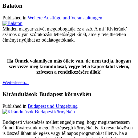
Balaton
Published in
Weitere Ausflüge und Veranstaltungen
Minden magyar szívét megdobogtatja ez a szó. A mi ’Riviéránk’
számos olyan szórakozási lehetőséget kínál, amely felejthetetlen
élményt nyújthat az odalátogatóknak.
Ha Önnek valamilyen más ötlete van, de nem tudja, hogyan
szervezze meg kirándulását, vegye fel a kapcsolatot velem,
szívesen a rendelkezésére állok!
Weiterlesen...
Kirándulások Budapest környékén
Published in
Budapest und Umgebung
Budapesti városnézés mellett engedje meg, hogy megismertessem
Önnel fővárosunk megejtő szépségű környékét is. Kérésre közösen
is összeállíthatunk egész vagy félnapos programokat illetve, ha a