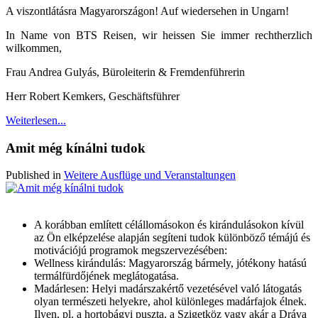
A viszontlátásra Magyarországon! Auf wiedersehen in Ungarn!
In Name von BTS Reisen, wir heissen Sie immer rechtherzlich
wilkommen,
Frau Andrea Gulyás, Büroleiterin & Fremdenführerin
Herr Robert Kemkers, Geschäftsführer
Weiterlesen...
Amit még kínálni tudok
Published in
Weitere Ausflüge und Veranstaltungen
A korábban említett célállomásokon és kirándulásokon kívül
az Ön elképzelése alapján segíteni tudok különböző témájú és
motivációjú programok megszervezésében:
Wellness kirándulás: Magyarország bármely, jótékony hatású
termálfürdőjének meglátogatása.
Madárlesen: Helyi madárszakértő vezetésével való látogatás
olyan természeti helyekre, ahol különleges madárfajok élnek.
Ilyen, pl. a hortobágyi puszta, a Szigetköz vagy akár a Dráva