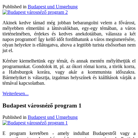
Published in
Budapest und Umgebung
Akinek kedve támad még jobban bebarangolni velem a fővárost,
mélyebben elmerülni a látnivalókban, egy-egy témában, a város
történelmében, érdekes és kedves anekdotáiban, válassza a két
napos programot! Így kellő időt fordíthatunk a város megismerésére,
olyan helyekre is ellátogatva, ahova a legtöbb turista elsősorban nem
jut el.
Kérésre kiemelhetünk egy témát, és annak mentén mélyíthetjük el
programunkat. Gondolok itt, pl. az ókori római korra, a török korra,
a Habsburgok korára, vagy akár a kommunista időszakra.
Bármelyiket is választja, izgalmas helyszínek és kiállítások várják a
témával kapcsolatban.
Weiterlesen...
Budapest városnéző program 1
Published in
Budapest und Umgebung
E program keretében - amely indulhat Budapestről vagy a