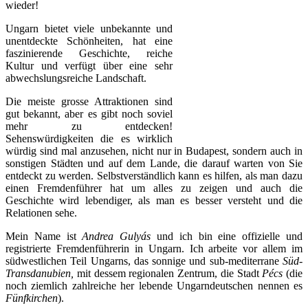
wieder!
Ungarn bietet viele unbekannte und
unentdeckte Schönheiten, hat eine
faszinierende Geschichte, reiche
Kultur und verfügt über eine sehr
abwechslungsreiche Landschaft.
Die meiste grosse Attraktionen sind
gut bekannt, aber es gibt noch soviel
mehr zu entdecken!
Sehenswürdigkeiten die es wirklich
würdig sind mal anzusehen, nicht nur in Budapest, sondern auch in
sonstigen Städten und auf dem Lande, die darauf warten von Sie
entdeckt zu werden. Selbstverständlich kann es hilfen, als man dazu
einen Fremdenführer hat um alles zu zeigen und auch die
Geschichte wird lebendiger, als man es besser versteht und die
Relationen sehe.
Mein Name ist
Andrea Gulyás
und ich bin eine offizielle und
registrierte Fremdenführerin in Ungarn. Ich arbeite vor allem im
südwestlichen Teil Ungarns, das sonnige und sub-mediterrane
Süd-
Transdanubien,
mit dessem regionalen Zentrum, die Stadt
Pécs
(die
noch ziemlich zahlreiche her lebende Ungarndeutschen nennen es
Fünfkirchen
).