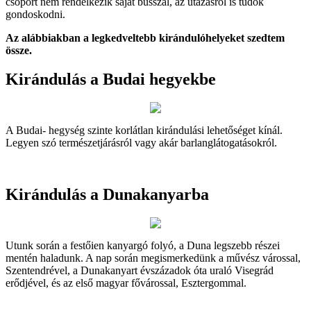
csoport nem rendelkezik saját busszal, az utazásról is tudok
gondoskodni.
Az alábbiakban a legkedveltebb kirándulóhelyeket szedtem
össze.
Kirándulás a Budai hegyekbe
A Budai- hegység szinte korlátlan kirándulási lehetőséget kínál.
Legyen szó természetjárásról vagy akár barlanglátogatásokról.
Kirándulás a Dunakanyarba
Utunk során a festőien kanyargó folyó, a Duna legszebb részei
mentén haladunk. A nap során megismerkedünk a művész várossal,
Szentendrével, a Dunakanyart évszázadok óta uraló Visegrád
erődjével, és az első magyar fővárossal, Esztergommal.