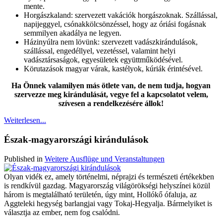
mente.
Horgászkaland: szervezett vakációk horgászoknak. Szállással,
napijeggyel, csónakkölcsönzéssel, hogy az óriási fogásnak
semmilyen akadálya ne legyen.
Házinyúlra nem lövünk: szervezett vadászkirándulások,
szállással, engedéllyel, vezetéssel, valamint helyi
vadásztársaságok, egyesületek együttműködésével.
Körutazások magyar várak, kastélyok, kúriák érintésével.
Ha Önnek valamilyen más ötlete van, de nem tudja, hogyan
szervezze meg kirándulását, vegye fel a kapcsolatot velem,
szívesen a rendelkezésére állok!
Weiterlesen...
Észak-magyarországi kirándulások
Published in
Weitere Ausflüge und Veranstaltungen
Olyan vidék ez, amely történelmi, néprajzi és természeti értékekben
is rendkívül gazdag. Magyarország világörökségi helyszínei közül
három is megtalálható területén, úgy mint, Hollókő ófaluja, az
Aggteleki hegység barlangjai vagy Tokaj-Hegyalja. Bármelyiket is
választja az ember, nem fog csalódni.