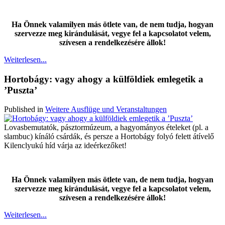
Ha Önnek valamilyen más ötlete van, de nem tudja, hogyan
szervezze meg kirándulását, vegye fel a kapcsolatot velem,
szívesen a rendelkezésére állok!
Weiterlesen...
Hortobágy: vagy ahogy a külföldiek emlegetik a
’Puszta’
Published in
Weitere Ausflüge und Veranstaltungen
Lovasbemutatók, pásztormúzeum, a hagyományos ételeket (pl. a
slambuc) kínáló csárdák, és persze a Hortobágy folyó felett átívelő
Kilenclyukú híd várja az ideérkezőket!
Ha Önnek valamilyen más ötlete van, de nem tudja, hogyan
szervezze meg kirándulását, vegye fel a kapcsolatot velem,
szívesen a rendelkezésére állok!
Weiterlesen...