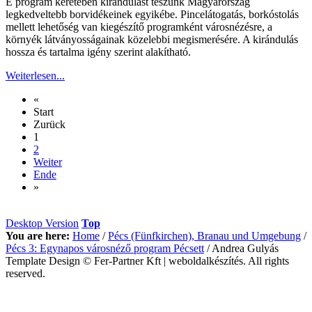
E program keretében kirándulást teszünk Magyarország
legkedveltebb borvidékeinek egyikébe. Pincelátogatás, borkóstolás
mellett lehetőség van kiegészítő programként városnézésre, a
környék látványosságainak közelebbi megismerésére. A kirándulás
hossza és tartalma igény szerint alakítható.
Weiterlesen...
«
Start
Zurück
1
2
Weiter
Ende
»
Desktop Version
Top
You are here:
Home
/
Pécs (Fünfkirchen), Branau und Umgebung
/
Pécs 3: Egynapos városnéző program Pécsett
/
Andrea Gulyás
Template Design © Fer-Partner Kft | weboldalkészítés. All rights
reserved.