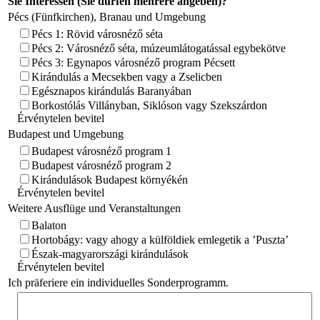
Sie Interessen (Sie dürfen mehrere angeben)?
Pécs (Fünfkirchen), Branau und Umgebung
Pécs 1: Rövid városnéző séta
Pécs 2: Városnéző séta, múzeumlátogatással egybekötve
Pécs 3: Egynapos városnéző program Pécsett
Kirándulás a Mecsekben vagy a Zselicben
Egésznapos kirándulás Baranyában
Borkostólás Villányban, Siklóson vagy Szekszárdon
Érvénytelen bevitel
Budapest und Umgebung
Budapest városnéző program 1
Budapest városnéző program 2
Kirándulások Budapest környékén
Érvénytelen bevitel
Weitere Ausflüge und Veranstaltungen
Balaton
Hortobágy: vagy ahogy a külföldiek emlegetik a ’Puszta’
Észak-magyarországi kirándulások
Érvénytelen bevitel
Ich präferiere ein individuelles Sonderprogramm.