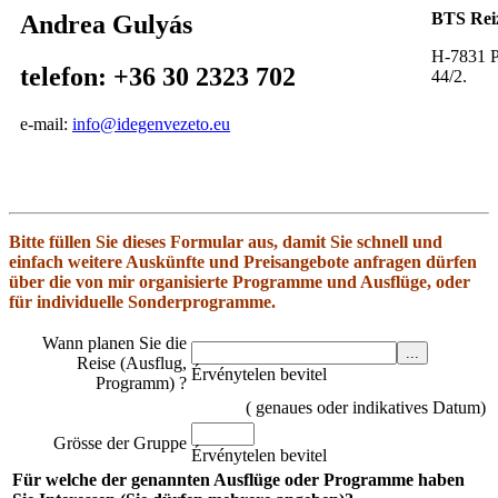
BTS Rei
Andrea Gulyás
H-7831 P
telefon: +36 30 2323 702
44/2.
e-mail:
info@idegenvezeto.eu
Bitte füllen Sie dieses Formular aus, damit Sie schnell und
einfach weitere Auskünfte und Preisangebote anfragen dürfen
über die von mir organisierte Programme und Ausflüge, oder
für individuelle Sonderprogramme.
Wann planen Sie die
Reise (Ausflug,
Érvénytelen bevitel
Programm) ?
( genaues oder indikatives Datum)
Grösse der Gruppe
Érvénytelen bevitel
Für welche der genannten Ausflüge oder Programme haben