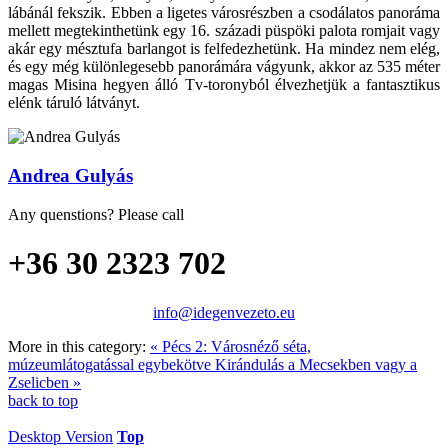
lábánál fekszik. Ebben a ligetes városrészben a csodálatos panoráma
mellett megtekinthetünk egy 16. századi püspöki palota romjait vagy
akár egy mésztufa barlangot is felfedezhetünk. Ha mindez nem elég,
és egy még különlegesebb panorámára vágyunk, akkor az 535 méter
magas Misina hegyen álló Tv-toronyból élvezhetjük a fantasztikus
elénk táruló látványt.
Andrea Gulyás
Any quenstions? Please call
+36 30 2323 702
info@idegenvezeto.eu
More in this category:
« Pécs 2: Városnéző séta,
múzeumlátogatással egybekötve
Kirándulás a Mecsekben vagy a
Zselicben »
back to top
Desktop Version
Top