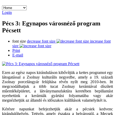
Login
Pécs 3: Egynapos városnéző program
Pécsett
font size
decrease font size
increase font
size
Print
E-mail
Ezen az egész napos kiránduláson kibővítjük a kettes programot egy
látogatással a Zsolnay kulturális negyedbe, amely a 19. századi
Zsolnay porcelángyár felújítása révén nyílt meg 2010-ben. Itt
megcsodálhatjuk a több tucat Zsolnay kerámiával díszített
műemléképületet, a látványmanufaktúra keretében bepillantást
nyerhetünk a kerámiák gyártási folyamatába vagy akár
megnézhetjük az állandó és időszakos kiállítások valamelyikét is.
Kérésre napunkat befejezhetjük akár a pécsiek kedvenc
kirándulóhelyén, Tettyén, amely északra a belvárostól, a Mecsek