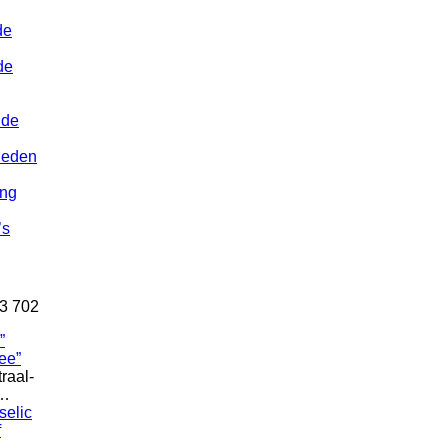
de
de
 de
heden
ing
’s
23 702
”
raal-
g…
selic