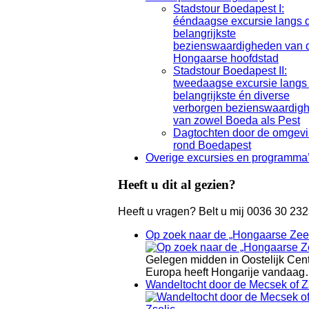
Stadstour Boedapest I:
ééndaagse excursie langs 
belangrijkste
bezienswaardigheden van 
Hongaarse hoofdstad
Stadstour Boedapest II:
tweedaagse excursie langs
belangrijkste én diverse
verborgen bezienswaardig
van zowel Boeda als Pest
Dagtochten door de omgev
rond Boedapest
Overige excursies en programma
Heeft u dit al gezien?
Heeft u vragen? Belt u mij 0036 30 23
Op zoek naar de „Hongaarse Zee
Gelegen midden in Oostelijk Cent
Europa heeft Hongarije vandaa
Wandeltocht door de Mecsek of Z