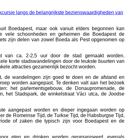
anuit Boedapest, maar ook vanuit elders begonnen kan
de vele schoonheden en geheimen die Boedapest de
 niets zijn delen van zowel Boeda als Pest opgenomen op
ht van ca. 2-2,5 uur door de stad gemaakt worden.
ele korte stadswandelingen door de leukste buurten van
ele attracties gezamenlijk bezocht worden.
ist, de wandelingen zijn goed te doen en de afstand en
roep worden aangepast. Te denken valt aan het bezoek
ten: het parlementsgebouw, de Donaupromenade, de
, het Stadspark, de winkelstraat Váci utca, de Joodse
ute aangepast worden en dieper ingegaan worden op
er de Romeinse Tijd, de Turkse Tijd, de Habsburgse Tijd,
riode of zaken die typisch zijn voor Boedapest en de
oor eten en drinken worden georganiseerd, evenals