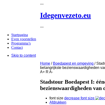
---
Idegenvezeto.eu
---
Startpagina
Even voorstellen
Programma’s
Contact
Skip to content
Home
/
Boedapest en omgeving
/
Stad
belangrijkste bezienswaardigheden v
A+
R
A-
Stadstour Boedapest I: één
bezienswaardigheden van 
font size
decrease font size
Afdrukken