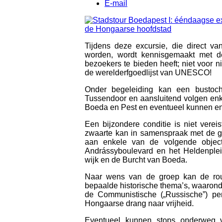
E-mail
Tijdens deze excursie, die direct v
worden, wordt kennisgemaakt met 
bezoekers te bieden heeft; niet voor
de werelderfgoedlijst van UNESCO!
Onder begeleiding kan een bustoc
Tussendoor en aansluitend volgen enk
Boeda en Pest en eventueel kunnen enk
Een bijzondere conditie is niet vere
zwaarte kan in samenspraak met de g
aan enkele van de volgende objec
Andrássyboulevard en het Heldenplein
wijk en de Burcht van Boeda.
Naar wens van de groep kan de ro
bepaalde historische thema’s, waarond
de Communistische („Russische”) pe
Hongaarse drang naar vrijheid.
Eventueel kunnen stops onderweg v